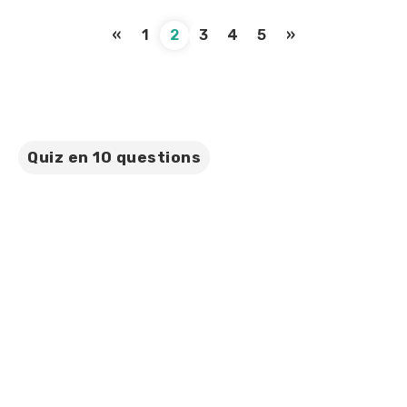
«
1
2
3
4
5
»
Quiz en 10 questions
Quel est votre
voyage idéal au
Canada ?
Complétez le quiz en moins de 2 minutes et
découvrez l’aventure qui vous correspond ! Partagez
ce résultat avec vos amis ou famille !