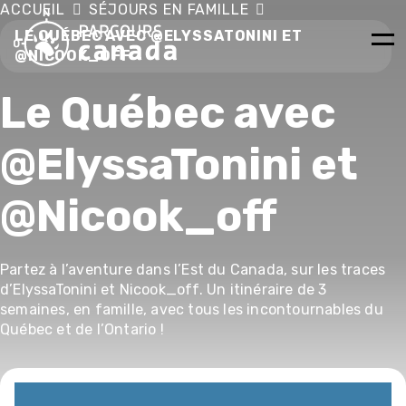
ACCUEIL
SÉJOURS EN FAMILLE
LE QUÉBEC AVEC @ELYSSATONINI ET
@NICOOK_OFF
LES 
DEMAND
VOY
Le Québec avec
@ElyssaTonini et
@Nicook_off
Partez à l’aventure dans l’Est du Canada, sur les traces
d’ElyssaTonini et Nicook_off. Un itinéraire de 3
semaines, en famille, avec tous les incontournables du
Québec et de l’Ontario !