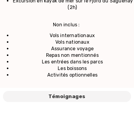
Excursion en kayak de mer sur le Fjord du Saguenay
(2h)
Non inclus :
Vols internationaux
Vols nationaux
Assurance voyage
Repas non mentionnés
Les entrées dans les parcs
Les boissons
Activités optionnelles
Témoignages
Récits
de
Voyageurs :
leurs
expériences
inoubliables
Vos histoires, vos avis, notre bonheur ! Parce que votre