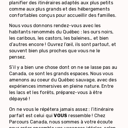
planifier des itinéraires adaptés aux plus petits
comme aux plus grands et des hébergements
confortables conçus pour accueillir des familles.
Nous
vous
donnons
rendez-vous
avec les
habitants
renommés
du
Québec :
les
ours
noirs,
les caribous, les castors, les
baleines
…
et bien
d’
a
utre
s
encore !
Ouvrez
l’œil
,
ils
so
nt
partout
, et
souvent
bien plus
proches
que
vous
ne le
pensez
.
S’il
y a bien
une
chose
dont
on ne se
lasse
pas au
Canada,
ce
sont
les grands
espaces
. Nous
vous
amenons
au
coeur
du Québec
sauvage, avec des
expériences immersives en pleine nature
. Entre
les lacs et les
forêts
,
préparez-vous
à
être
dépaysé
!
On ne vous le répétera jamais assez : l’itinéraire
parfait est celui qui
VOUS
ressemble ! Chez
Parcours Canada
, nous sommes à votre écoute