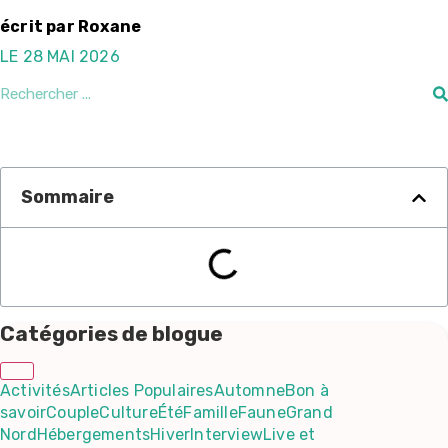
écrit par
Roxane
LE 28 MAI 2026
Sommaire
Catégories de blogue
Activités
Articles Populaires
Automne
Bon à
savoir
Couple
Culture
Été
Famille
Faune
Grand
Nord
Hébergements
Hiver
Interview
Live et