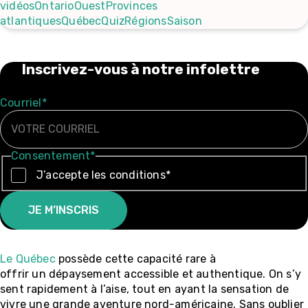
vidéos
Ontario
Ouest
Provinces
atlantiques
Québec
Quiz
Régions
Saison
Inscrivez-vous à notre infolettre
Courriel
*
Consentement
*
J’accepte les conditions
*
Le Québec
possède cette capacité rare à
offrir un dépaysement accessible et authentique. On s’y
sent rapidement à l’aise, tout en ayant la sensation de
vivre une grande aventure nord-américaine. Sans oublier